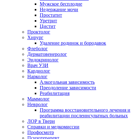
Мужское бесплодие
Недержание мочи
Простатит
Уретрит
Цистит
Проктолог
Хирург
Удаление родинок и бородавок
Флеболог
Дерматовенеролог
Эндокринолог
Врач УЗИ
Кардиолог
Нарколог
Алкогольная зависимость
Преодоление зависимости
Реабилитация
Маммолог
Невролог
Программа восстановительного лечения и
реабилитации послеинсультных больных
ЛОР в Твери
Справки и медкомиссии
Профосмотр
Психотерапевт