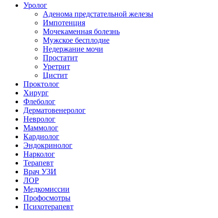
Уролог
Аденома предстательной железы
Импотенция
Мочекаменная болезнь
Мужское бесплодие
Недержание мочи
Простатит
Уретрит
Цистит
Проктолог
Хирург
Флеболог
Дерматовенеролог
Невролог
Маммолог
Кардиолог
Эндокринолог
Нарколог
Терапевт
Врач УЗИ
ЛОР
Медкомиссии
Профосмотры
Психотерапевт