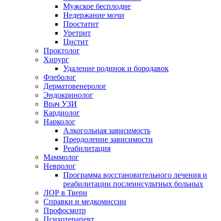
Мужское бесплодие
Недержание мочи
Простатит
Уретрит
Цистит
Проктолог
Хирург
Удаление родинок и бородавок
Флеболог
Дерматовенеролог
Эндокринолог
Врач УЗИ
Кардиолог
Нарколог
Алкогольная зависимость
Преодоление зависимости
Реабилитация
Маммолог
Невролог
Программа восстановительного лечения и
реабилитации послеинсультных больных
ЛОР в Твери
Справки и медкомиссии
Профосмотр
Психотерапевт