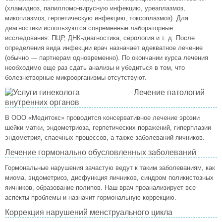
(хламидиоз, папилломо-вирусную инфекцию, уреаплазмоз,
микоплазмоз, герпетическую инфекцию, токсоплазмоз). Для
диагностики используются современные лабораторные
исследования: ПЦР, ДНК-диагностика, серология и т. д. После
определения вида инфекции врач назначает адекватное лечение
(обычно — партнерам одновременно). По окончании курса лечения
необходимо еще раз сдать анализы и убедиться в том, что
болезнетворные микроорганизмы отсутствуют.
Лечение патологий
внутренних органов
В ООО «Медитокс» проводится консервативное лечение эрозии
шейки матки, эндометриоза, герпетических поражений, гиперплазии
эндометрия, спаечных процессов, а также заболеваний яичников.
Лечение гормонально обусловленных заболеваний
Гормональные нарушения зачастую ведут к таким заболеваниям, как
миома, эндометриоз, дисфункция яичников, синдром поликистозных
яичников, образование полипов. Наш врач проанализирует все
аспекты проблемы и назначит гормональную коррекцию.
Коррекция нарушений менструального цикла